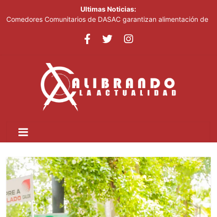
Ultimas Noticias:
Comedores Comunitarios de DASAC garantizan alimentación de
miles de voluntarios y personal de los XXV Juegos
Centroamericanos y del Caribe Santo Domingo 2026
Arabia Saudí, Turquía y Pakistán se blindan con un acuerdo de
defensa en plena guerra
Senado de EE. UU. aprueba nuevo paquete de sanciones a
Rusia
Italia dice que no acepta ultimátums y mantendrá la suspensión
del Schengen con España
Fransheska Matías gana dos plata en el torneo de pesas de los
Centroamericanos y del Caribe