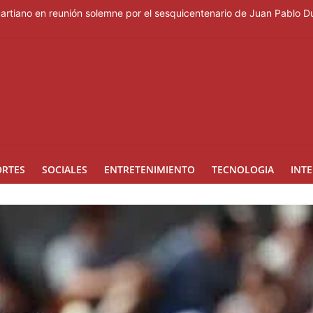
Duartiano en reunión solemne por el sesquicentenario de Juan Pablo D
rzas Armadas cubano y cúpula de la industria militar
 las personas que obstaculicen los operativos
 alarmas en El Bronx; un muerto y 14 heridos
urnos de cuatro horas, no con tanda extendida
ORTES
SOCIALES
ENTRETENIMIENTO
TECNOLOGIA
INT