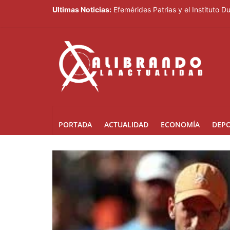
Ultimas Noticias:
Efemérides Patrias y el Instituto 
EE.UU. sanciona al ministro de Fue
Dirección de Migración someterá a
Explosión desata incendio de cinco
SNS: hospitales operan con tres t
PORTADA
ACTUALIDAD
ECONOMÍA
DEP