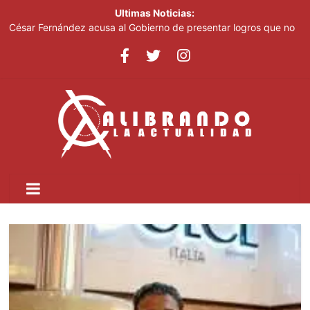
Ultimas Noticias:
César Fernández acusa al Gobierno de presentar logros que no
reflejan la realidad económica
Cuatro personas mueren tras estrellarse un helicóptero en área
boscosa de Río de Janeiro
El mundo del fútbol despide a Jorge Messi, padre del astro
argentino
Controlan incendio en inmediaciones de vertedero en Cancino
Johnny Pujols: "Hay decenas de miles de ciudadanos que
quieren inscribirse en el PLD"