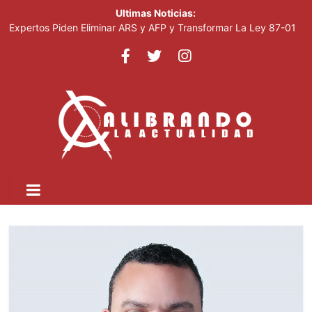
Ultimas Noticias:
Expertos Piden Eliminar ARS y AFP y Transformar La Ley 87-01
Leonel visitará la provincia Duarte y juramentará nuevos
miembros de la Fuerza del Pueblo
La inflación interanual disminuyó al 5.47 % en julio 2026, según
el Banco Central
Acciones De Sandisk Suben 2,800% En Doce Meses Impulsadas
Por La Demanda De IA
Plataforma Cripto Vinculada A Irán Movió US$6,300 Millones
Antes De Ser Sancionada