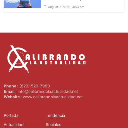
August 7, 2026, 3:53 pm
Phone
: (829) 520-7980
Email
: info@calibrandolaactualidad.net
Website
: www.calibrandolaactualidad.net
Portada
Tendencia
Actualidad
Sociales