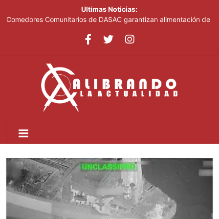
Ultimas Noticias:
Comedores Comunitarios de DASAC garantizan alimentación de
miles de voluntarios y personal de los XXV Juegos
Centroamericanos y del Caribe Santo Domingo 2026
Arabia Saudí, Turquía y Pakistán se blindan con un acuerdo de
defensa en plena guerra
Senado de EE. UU. aprueba nuevo paquete de sanciones a
Rusia
Italia dice que no acepta ultimátums y mantendrá la suspensión
del Schengen con España
Fransheska Matías gana dos plata en el torneo de pesas de los
Centroamericanos y del Caribe