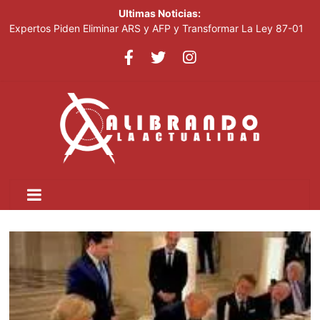
Ultimas Noticias:
Expertos Piden Eliminar ARS y AFP y Transformar La Ley 87-01
Leonel visitará la provincia Duarte y juramentará nuevos
miembros de la Fuerza del Pueblo
La inflación interanual disminuyó al 5.47 % en julio 2026, según
el Banco Central
Acciones De Sandisk Suben 2,800% En Doce Meses Impulsadas
Por La Demanda De IA
Plataforma Cripto Vinculada A Irán Movió US$6,300 Millones
Antes De Ser Sancionada