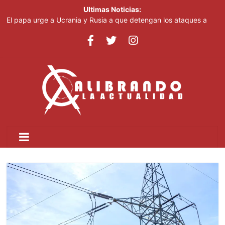
Ultimas Noticias:
El papa urge a Ucrania y Rusia a que detengan los ataques a
objetivos civiles
Irán afirma que Ormuz seguirá bloqueado hasta que EE. UU.
acepte "todas" sus condiciones
Casi 100 jóvenes dominicanos dan nueva vida a "High School
Musical"
El papa urge a Ucrania y Rusia a que detengan los ataques a
objetivos civiles
Pronostican cielo grisáceo por polvo del Sahara y temperaturas
calurosas este domingo