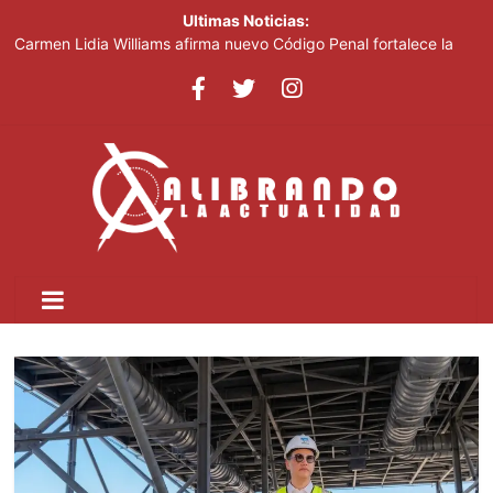
Ultimas Noticias:
Carmen Lidia Williams afirma nuevo Código Penal fortalece la
justicia
El Festival Internacional del Sombrero regresa a Ocoa con una
edición dedicada a la biodiversidad
Sociedad civil demanda educación para la prevención de la
violencia contra niñas, niños y mujeres
Kamilolf indetenible con tema “No lo beses”
Presidente Abinader abrirá XVI congreso internacional de
dirección de proyectos de PMI República Dominicana