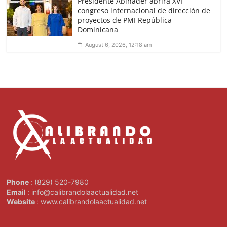
Presidente Abinader abrirá XVI
congreso internacional de dirección de
proyectos de PMI República
Dominicana
August 6, 2026, 12:18 am
Phone
: (829) 520-7980
Email
: info@calibrandolaactualidad.net
Website
: www.calibrandolaactualidad.net