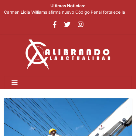
Ultimas Noticias:
Carmen Lidia Williams afirma nuevo Código Penal fortalece la
justicia
El Festival Internacional del Sombrero regresa a Ocoa con una
edición dedicada a la biodiversidad
Sociedad civil demanda educación para la prevención de la
violencia contra niñas, niños y mujeres
Kamilolf indetenible con tema “No lo beses”
Presidente Abinader abrirá XVI congreso internacional de
dirección de proyectos de PMI República Dominicana