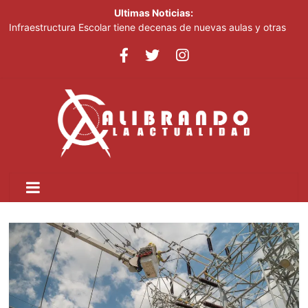
Ultimas Noticias:
Infraestructura Escolar tiene decenas de nuevas aulas y otras
obras listas en San Cristóbal para el inicio del nuevo año escolar
2026-2027
Lionel Messi despide a su padre entre mensajes de cariño en
Rosario
Crear dos nuevas provincias en el país generaría más gasto
público, advierte experto
Ministerio de Educación inicia este lunes jornada nacional de
capacitación para más de 90,000 docentes de cara al inicio del
año escolar 2026-2027
Tomás Hernández Alberto destaca renovación de la dirección
del PRM y felicita a sus nuevas autoridades