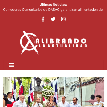
Ultimas Noticias:
Comedores Comunitarios de DASAC garantizan alimentación de
miles de voluntarios y personal de los XXV Juegos
Centroamericanos y del Caribe Santo Domingo 2026
Arabia Saudí, Turquía y Pakistán se blindan con un acuerdo de
defensa en plena guerra
Senado de EE. UU. aprueba nuevo paquete de sanciones a
Rusia
Italia dice que no acepta ultimátums y mantendrá la suspensión
del Schengen con España
Fransheska Matías gana dos plata en el torneo de pesas de los
Centroamericanos y del Caribe