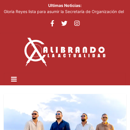
Ultimas Noticias:
Gloria Reyes lista para asumir la Secretaría de Organización del
PRM
Efemérides Patrias y el Instituto Duartiano en reunión solemne
por el sesquicentenario de Juan Pablo Duarte
Verónica Batista regresa con la tercera temporada de “Fuera de
Liga”
Agente de la DIGESETT identifica a mujer reportada como
desaparecida tras encontrarla desorientada
Banreservas obtiene siete galardones en los Effie Awards
República Dominicana 2026