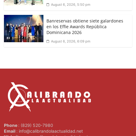
August 6, 2026, 5:50 pm
Banreservas obtiene siete galardones
en los Effie Awards República
Dominicana 2026
August 6, 2026, 6:09 pm
Phone
: (829) 520-7980
Email
: info@calibrandolaactualidad.net