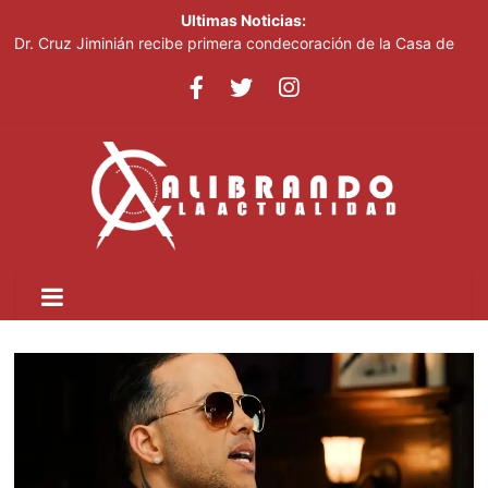
Ultimas Noticias:
Dr. Cruz Jiminián recibe primera condecoración de la Casa de
Bolívar en el bicentenario del Congreso Anfictiónico de Panamá
El mundo del fútbol despide a Jorge Messi, padre del astro
argentino
Controlan incendio en inmediaciones de vertedero en Cancino
Johnny Pujols: "Hay decenas de miles de ciudadanos que
quieren inscribirse en el PLD"
César Fernández acusa al Gobierno de presentar logros que no
reflejan la realidad económica