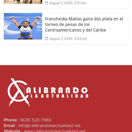
August 7, 2026, 3:51 pm
Fransheska Matías gana dos plata en el
torneo de pesas de los
Centroamericanos y del Caribe
August 7, 2026, 3:53 pm
Phone
: (829) 520-7980
Email
: info@calibrandolaactualidad.net
Website
: www.calibrandolaactualidad.net