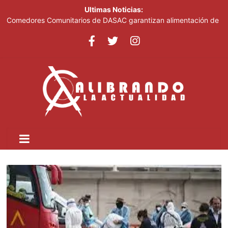
Ultimas Noticias:
Comedores Comunitarios de DASAC garantizan alimentación de
miles de voluntarios y personal de los XXV Juegos
Centroamericanos y del Caribe Santo Domingo 2026
Arabia Saudí, Turquía y Pakistán se blindan con un acuerdo de
defensa en plena guerra
Senado de EE. UU. aprueba nuevo paquete de sanciones a
Rusia
Italia dice que no acepta ultimátums y mantendrá la suspensión
del Schengen con España
Fransheska Matías gana dos plata en el torneo de pesas de los
Centroamericanos y del Caribe