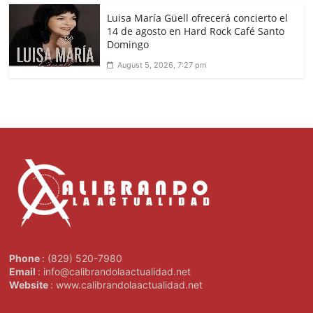
Luisa María Güell ofrecerá concierto el
14 de agosto en Hard Rock Café Santo
Domingo
August 5, 2026, 7:27 pm
Phone
: (829) 520-7980
Email
: info@calibrandolaactualidad.net
Website
: www.calibrandolaactualidad.net