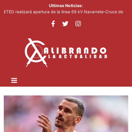
Ultimas Noticias:
ETED realizará apertura de la línea 69 kV Navarrete–Cruce de
Esperanza para facilitar avance de la Circunvalación del Norte
Junior Noboa resalta apoyo del Gobierno para realización
Juegos Centroamericanos
Presidente Abinader clausura el Foro Meta RD 2036; anunció
incorporación de propuestas surgidas durante la jornada
Medio Ambiente impulsa piloto para modernizar la refrigeración
comercial
Luisa María Güell ofrecerá concierto el 14 de agosto en Hard
Rock Café Santo Domingo