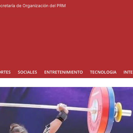
nes en los Effie Awards República Dominicana 2026
Secretaría de Organización del PRM
Duartiano en reunión solemne por el sesquicentenario de Juan Pablo D
rcera temporada de “Fuera de Liga”
a mujer reportada como desaparecida tras encontrarla desorientada
ORTES
SOCIALES
ENTRETENIMIENTO
TECNOLOGIA
INT