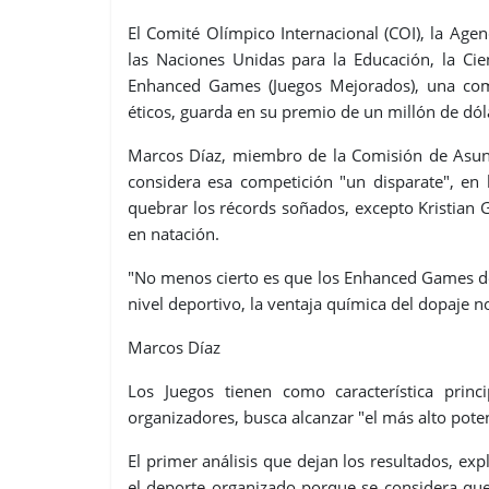
El Comité Olímpico Internacional (COI), la Age
las Naciones Unidas para la Educación, la Ci
Enhanced Games (Juegos Mejorados), una comp
éticos, guarda en su premio de un millón de dól
Marcos Díaz, miembro de la Comisión de Asun
considera esa competición "un disparate", en 
quebrar los récords soñados, excepto Kristian 
en natación.
"No menos cierto es que los Enhanced Games de
nivel deportivo, la ventaja química del dopaje no
Marcos Díaz
Los Juegos tienen como característica prin
organizadores, busca alcanzar "el más alto pot
El primer análisis que dejan los resultados, exp
el deporte organizado porque se considera que 