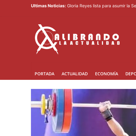
Banreservas obtiene siete galardo
Ultimas Noticias:
Gloria Reyes lista para asumir la 
Efemérides Patrias y el Instituto 
Verónica Batista regresa con la te
Agente de la DIGESETT identifica 
PORTADA
ACTUALIDAD
ECONOMÍA
DEP