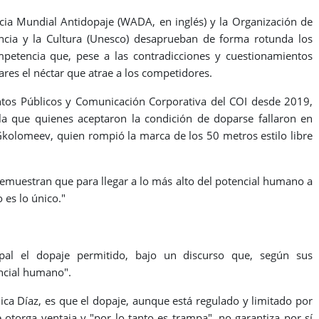
ncia Mundial Antidopaje (WADA, en inglés) y la Organización de
encia y la Cultura (Unesco) desaprueban de forma rotunda los
etencia que, pese a las contradicciones y cuestionamientos
ares el néctar que atrae a los competidores.
tos Públicos y Comunicación Corporativa del COI desde 2019,
la que quienes aceptaron la condición de doparse fallaron en
Gkolomeev, quien rompió la marca de los 50 metros estilo libre
muestran que para llegar a lo más alto del potencial humano a
 es lo único."
cipal el dopaje permitido, bajo un discurso que, según sus
encial humano".
lica Díaz, es que el dopaje, aunque está regulado y limitado por
otorga ventaja y "por lo tanto es trampa", no garantiza por sí