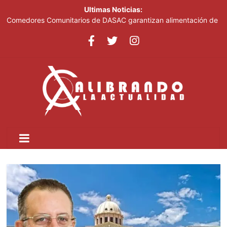
Ultimas Noticias:
Comedores Comunitarios de DASAC garantizan alimentación de
miles de voluntarios y personal de los XXV Juegos
Centroamericanos y del Caribe Santo Domingo 2026
Arabia Saudí, Turquía y Pakistán se blindan con un acuerdo de
defensa en plena guerra
Senado de EE. UU. aprueba nuevo paquete de sanciones a
Rusia
Italia dice que no acepta ultimátums y mantendrá la suspensión
del Schengen con España
Fransheska Matías gana dos plata en el torneo de pesas de los
Centroamericanos y del Caribe