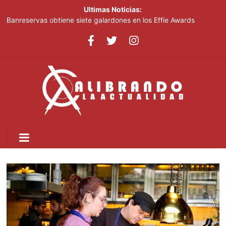
Ultimas Noticias:
Banreservas obtiene siete galardones en los Effie Awards
República Dominicana 2026
SNS: hospitales operan con tres turnos de cuatro horas, no con
tanda extendida
Efemérides Patrias y el Instituto Duartiano en reunión solemne
por el sesquicentenario de Juan Pablo Duarte
Verónica Batista regresa con la tercera temporada de “Fuera de
Liga”
Agente de la DIGESETT identifica a mujer reportada como
desaparecida tras encontrarla desorientada