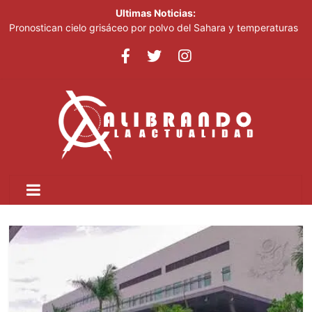
Ultimas Noticias:
Pronostican cielo grisáceo por polvo del Sahara y temperaturas
calurosas este domingo
Irán dice que no negociará con EE.UU. mientras siga
incumpliendo el memorando de junio
Irán afirma que Ormuz seguirá bloqueado hasta que EE. UU.
acepte "todas" sus condiciones
Casi 100 jóvenes dominicanos dan nueva vida a "High School
Musical"
El papa urge a Ucrania y Rusia a que detengan los ataques a
objetivos civiles