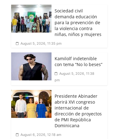
Sociedad civil
demanda educación
para la prevención de
la violencia contra
niñas, niños y mujeres
August 5, 2026, 11:35 pm
Kamilolf indetenible
con tema “No lo beses”
August 5, 2026, 11:38
pm
Presidente Abinader
abrirá XVI congreso
internacional de
dirección de proyectos
de PMI República
Dominicana
August 6, 2026, 12:18 am