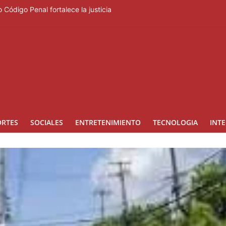
 Código Penal fortalece la justicia
rero regresa a Ocoa con una edición dedicada a la biodiversidad
ara la prevención de la violencia contra niñas, niños y mujeres
lo beses”
ngreso internacional de dirección de proyectos de PMI República Do
ORTES
SOCIALES
ENTRETENIMIENTO
TECNOLOGIA
INT