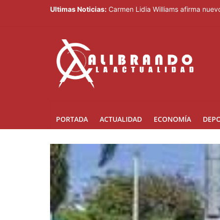
Ultimas Noticias:
Carmen Lidia Williams afirma nuevo
El Festival Internacional del Somb
Sociedad civil demanda educación p
Kamilolf indetenible con tema “No 
Presidente Abinader abrirá XVI co
PORTADA
ACTUALIDAD
ECONOMÍA
DEP