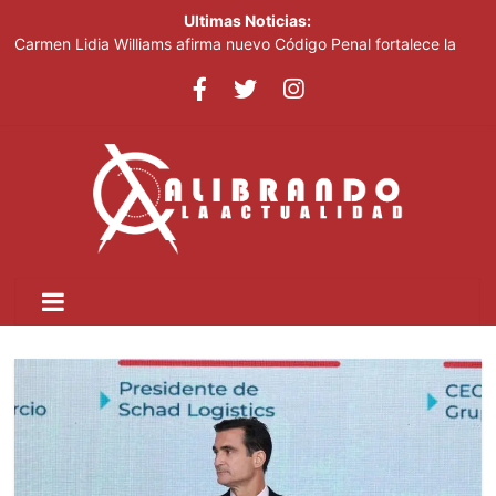
Ultimas Noticias:
Carmen Lidia Williams afirma nuevo Código Penal fortalece la
justicia
El Festival Internacional del Sombrero regresa a Ocoa con una
edición dedicada a la biodiversidad
Sociedad civil demanda educación para la prevención de la
violencia contra niñas, niños y mujeres
Kamilolf indetenible con tema “No lo beses”
Presidente Abinader abrirá XVI congreso internacional de
dirección de proyectos de PMI República Dominicana