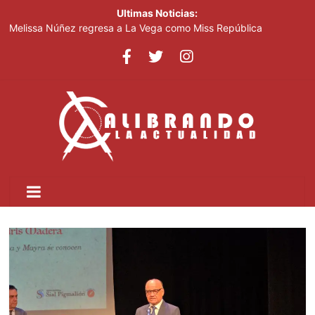
Ultimas Noticias:
Melissa Núñez regresa a La Vega como Miss República
Dominicana Universo 2026 y recibe el respaldo unánime de las
autoridades locales
Lambones y gobierno de Abinader en acción
Estados Unidos cambia las reglas de permanencia para
periodistas con visa I
Anadegas dice descuido en la Dgii provoca grandes problemas
en estaciones de combustibles
Sky High Dominicana construye uno de los hangares más
grandes del Caribe como parte de su expansión regional