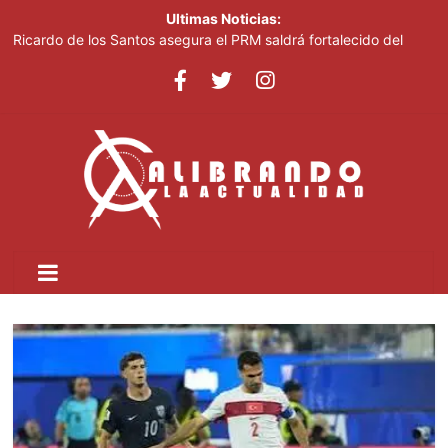
Ultimas Noticias:
Ricardo de los Santos asegura el PRM saldrá fortalecido del
proceso interno para escoger nuevas autoridades
70,000 personas serán beneficiadas con saneamiento de las
cañadas Juan Valdez y Los Girasoles
Juan Luis Guerra destaca en la clausura de los Juegos
Centroamericanos
Thalia Terrero se reencuentra con el oro, ocho años después
Pronostican cielo soleado y temperaturas de hasta 35 °C este
viernes