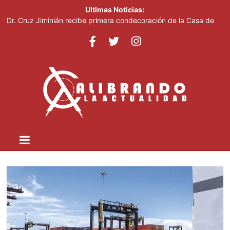
Ultimas Noticias:
Dr. Cruz Jiminián recibe primera condecoración de la Casa de
Bolívar en el bicentenario del Congreso Anfictiónico de Panamá
El mundo del fútbol despide a Jorge Messi, padre del astro
argentino
Controlan incendio en inmediaciones de vertedero en Cancino
Johnny Pujols: "Hay decenas de miles de ciudadanos que
quieren inscribirse en el PLD"
César Fernández acusa al Gobierno de presentar logros que no
reflejan la realidad económica