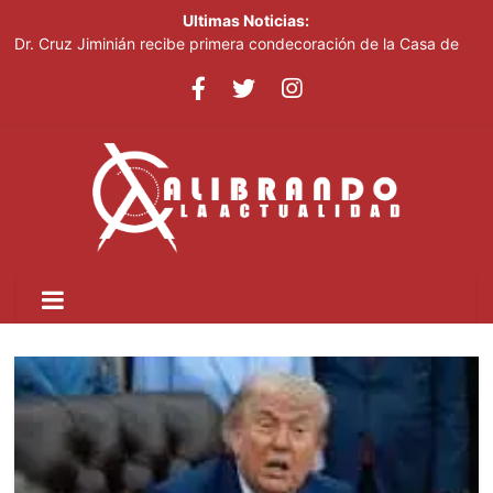
Ultimas Noticias:
Dr. Cruz Jiminián recibe primera condecoración de la Casa de
Bolívar en el bicentenario del Congreso Anfictiónico de Panamá
El mundo del fútbol despide a Jorge Messi, padre del astro
argentino
Controlan incendio en inmediaciones de vertedero en Cancino
Johnny Pujols: "Hay decenas de miles de ciudadanos que
quieren inscribirse en el PLD"
César Fernández acusa al Gobierno de presentar logros que no
reflejan la realidad económica