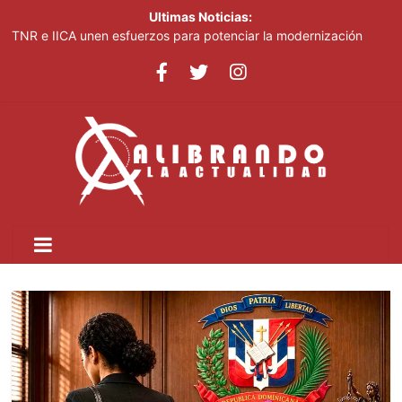
Ultimas Noticias:
TNR e IICA unen esfuerzos para potenciar la modernización
agrícola en República Dominicana
José Antonio Kast anuncia reforma constitucional para mejorar
la seguridad en Chile
República Dominicana será sede del 1.er Congreso Internacional
de Fotoperiodismo y Comunicación Visual Estratégica:
FOTOCOM 2026
COOPNAMA convoca a sus asociados a participar en las
Asambleas Distritales y General Ordinaria de Delegados
MICM lleva la Ruta Mipymes a San Pedro de Macorís