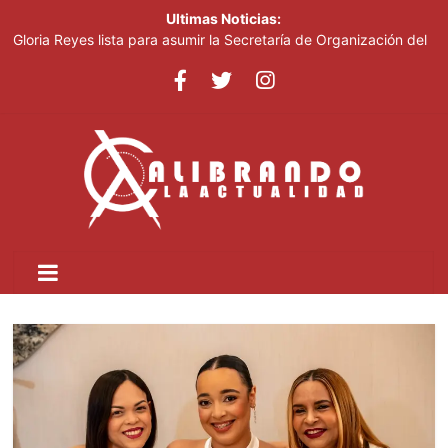
Ultimas Noticias:
Gloria Reyes lista para asumir la Secretaría de Organización del
PRM
Efemérides Patrias y el Instituto Duartiano en reunión solemne
por el sesquicentenario de Juan Pablo Duarte
Verónica Batista regresa con la tercera temporada de “Fuera de
Liga”
Agente de la DIGESETT identifica a mujer reportada como
desaparecida tras encontrarla desorientada
Banreservas obtiene siete galardones en los Effie Awards
República Dominicana 2026