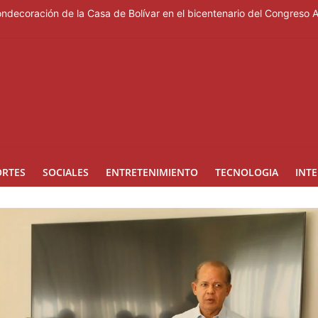
ondecoración de la Casa de Bolívar en el bicentenario del Congreso 
e Messi, padre del astro argentino
es de vertedero en Cancino
les de ciudadanos que quieren inscribirse en el PLD"
 de presentar logros que no reflejan la realidad económica
ORTES
SOCIALES
ENTRETENIMIENTO
TECNOLOGIA
INT