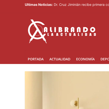
Ultimas Noticias:
Dr. Cruz Jiminián recibe primera c
El mundo del fútbol despide a Jorg
Controlan incendio en inmediacion
Johnny Pujols: "Hay decenas de mi
César Fernández acusa al Gobierno
PORTADA
ACTUALIDAD
ECONOMÍA
DEP