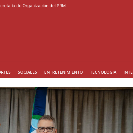
Secretaría de Organización del PRM
Duartiano en reunión solemne por el sesquicentenario de Juan Pablo D
rcera temporada de “Fuera de Liga”
a mujer reportada como desaparecida tras encontrarla desorientada
nes en los Effie Awards República Dominicana 2026
ORTES
SOCIALES
ENTRETENIMIENTO
TECNOLOGIA
INT