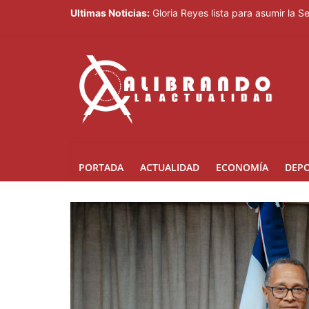
Ultimas Noticias:
Gloria Reyes lista para asumir la 
Efemérides Patrias y el Instituto 
Verónica Batista regresa con la te
Agente de la DIGESETT identifica 
Banreservas obtiene siete galardo
PORTADA
ACTUALIDAD
ECONOMÍA
DEP