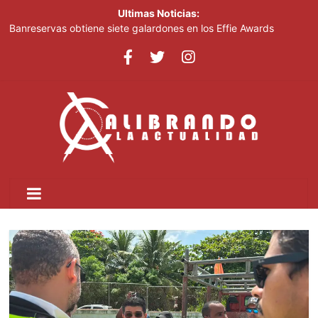
Ultimas Noticias:
Banreservas obtiene siete galardones en los Effie Awards
República Dominicana 2026
SNS: hospitales operan con tres turnos de cuatro horas, no con
tanda extendida
Efemérides Patrias y el Instituto Duartiano en reunión solemne
por el sesquicentenario de Juan Pablo Duarte
Verónica Batista regresa con la tercera temporada de “Fuera de
Liga”
Agente de la DIGESETT identifica a mujer reportada como
desaparecida tras encontrarla desorientada