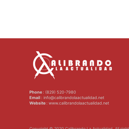
Phone
: (829) 520-7980
Email
: info@calibrandolaactualidad.net
Website
: www.calibrandolaactualidad.net
Copyright © 2020
Calibrando La Actualidad
. All rig