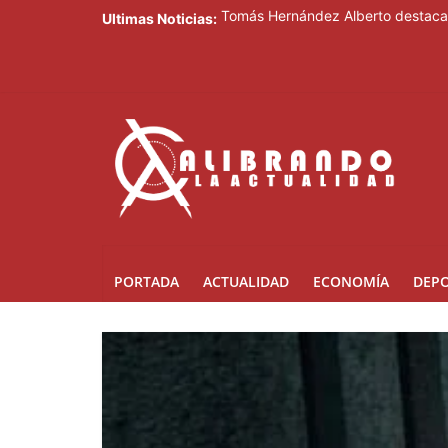
Ultimas Noticias:
Tomás Hernández Alberto destaca r
Infraestructura Escolar tiene dece
Lionel Messi despide a su padre e
Crear dos nuevas provincias en el 
Ministerio de Educación inicia est
PORTADA
ACTUALIDAD
ECONOMÍA
DEP