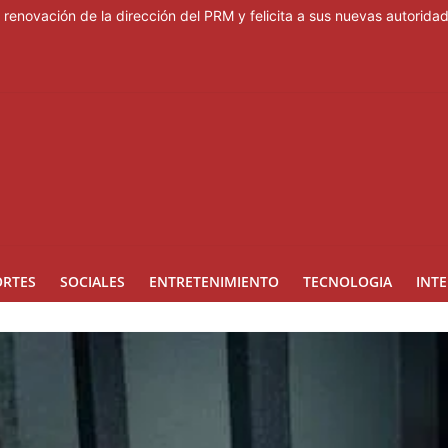
enovación de la dirección del PRM y felicita a sus nuevas autorida
nas de nuevas aulas y otras obras listas en San Cristóbal para el ini
ntre mensajes de cariño en Rosario
país generaría más gasto público, advierte experto
e lunes jornada nacional de capacitación para más de 90,000 docente
ORTES
SOCIALES
ENTRETENIMIENTO
TECNOLOGIA
INT