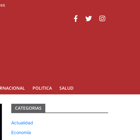
des
cio del nuevo año escolar 2026-2027
s de cara al inicio del año escolar 2026-2027
ERNACIONAL
POLITICA
SALUD
CATEGORIAS
Actualidad
Economía