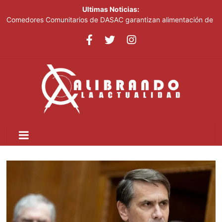
Ultimas Noticias:
Comedores Comunitarios de DASAC garantizan alimentación de
miles de voluntarios y personal de los XXV Juegos
Centroamericanos y del Caribe Santo Domingo 2026
Arabia Saudí, Turquía y Pakistán se blindan con un acuerdo de
defensa en plena guerra
Senado de EE. UU. aprueba nuevo paquete de sanciones a
Rusia
Italia dice que no acepta ultimátums y mantendrá la suspensión
del Schengen con España
Fransheska Matías gana dos plata en el torneo de pesas de los
Centroamericanos y del Caribe