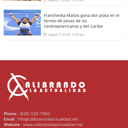
Fransheska Matías gana dos plata en el
torneo de pesas de los
Centroamericanos y del Caribe
August 7, 2026, 3:53 pm
Phone
: (829) 520-7980
Email
: info@calibrandolaactualidad.net
Website
: www.calibrandolaactualidad.net