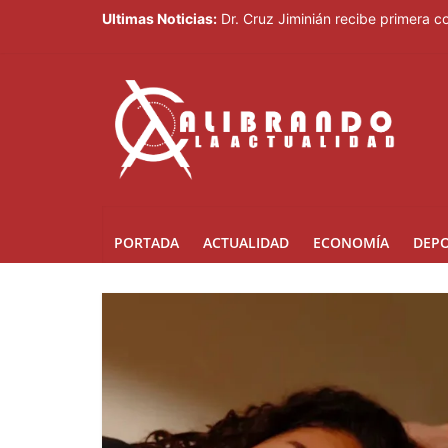
Ultimas Noticias:
Dr. Cruz Jiminián recibe primera c
El mundo del fútbol despide a Jorg
Controlan incendio en inmediacion
Johnny Pujols: "Hay decenas de mi
César Fernández acusa al Gobierno
PORTADA
ACTUALIDAD
ECONOMÍA
DEP