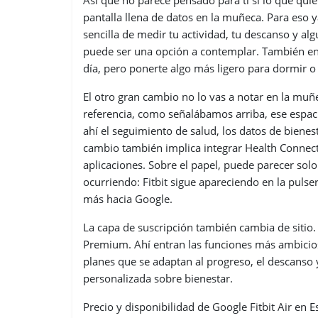
Así que no parece pensado para ti si lo que quie
pantalla llena de datos en la muñeca. Para eso y
sencilla de medir tu actividad, tu descanso y alg
puede ser una opción a contemplar. También encaj
día, pero ponerte algo más ligero para dormir o
El otro gran cambio no lo vas a notar en la muñe
referencia, como señalábamos arriba, ese espaci
ahí el seguimiento de salud, los datos de bienes
cambio también implica integrar Health Connect
aplicaciones. Sobre el papel, puede parecer sol
ocurriendo: Fitbit sigue apareciendo en la puls
más hacia Google.
La capa de suscripción también cambia de sitio.
Premium. Ahí entran las funciones más ambicios
planes que se adaptan al progreso, el descanso y
personalizada sobre bienestar.
Precio y disponibilidad de Google Fitbit Air en 