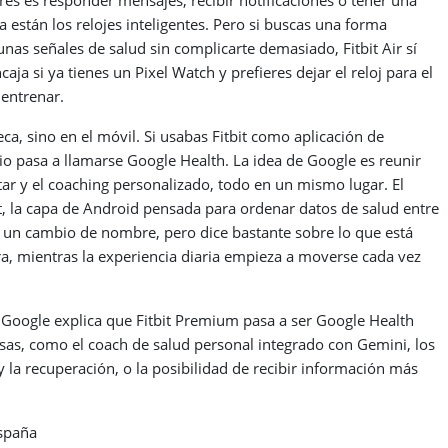
res es responder mensajes, recibir notificaciones o tener una
a están los relojes inteligentes. Pero si buscas una forma
unas señales de salud sin complicarte demasiado, Fitbit Air sí
a si ya tienes un Pixel Watch y prefieres dejar el reloj para el
 entrenar.
ca, sino en el móvil. Si usabas Fitbit como aplicación de
o pasa a llamarse Google Health. La idea de Google es reunir
tar y el coaching personalizado, todo en un mismo lugar. El
, la capa de Android pensada para ordenar datos de salud entre
o un cambio de nombre, pero dice bastante sobre lo que está
era, mientras la experiencia diaria empieza a moverse cada vez
 Google explica que Fitbit Premium pasa a ser Google Health
as, como el coach de salud personal integrado con Gemini, los
 la recuperación, o la posibilidad de recibir información más
España