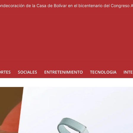
ondecoración de la Casa de Bolívar en el bicentenario del Congreso 
e Messi, padre del astro argentino
es de vertedero en Cancino
les de ciudadanos que quieren inscribirse en el PLD"
 de presentar logros que no reflejan la realidad económica
ORTES
SOCIALES
ENTRETENIMIENTO
TECNOLOGIA
INT