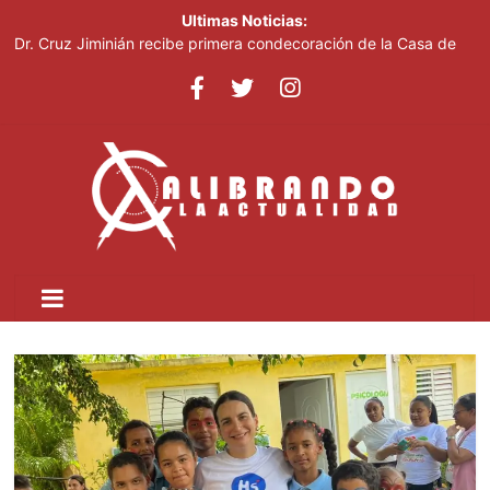
Ultimas Noticias:
Dr. Cruz Jiminián recibe primera condecoración de la Casa de
Bolívar en el bicentenario del Congreso Anfictiónico de Panamá
El mundo del fútbol despide a Jorge Messi, padre del astro
argentino
Controlan incendio en inmediaciones de vertedero en Cancino
Johnny Pujols: "Hay decenas de miles de ciudadanos que
quieren inscribirse en el PLD"
César Fernández acusa al Gobierno de presentar logros que no
reflejan la realidad económica