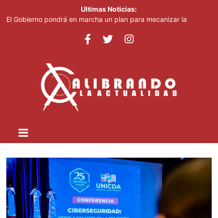
Ultimas Noticias:
Imbornales tapados agravan inundaciones en el barrio Brisas
del Este
El Gobierno pondrá en marcha un plan para mecanizar la
agricultura a nivel nacional
Suman siete los muertos en hechos violentos y accidentes de
tránsito en el país
Los decomisos de drogas aumentaron 34 % en el primer
semestre del 2026
Liranyi Alonso encabeza la jornada de este jueves en los Juegos
Centroamericanos