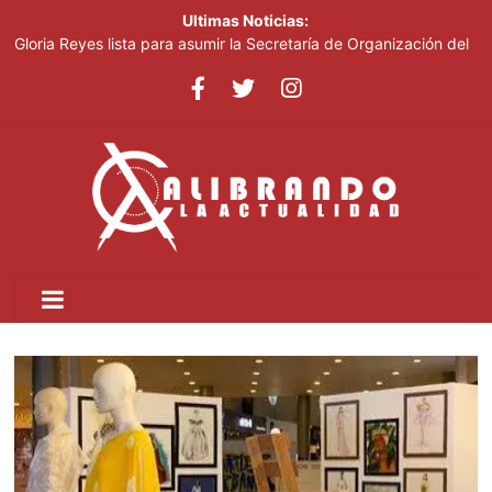
Ultimas Noticias:
Gloria Reyes lista para asumir la Secretaría de Organización del
PRM
Efemérides Patrias y el Instituto Duartiano en reunión solemne
por el sesquicentenario de Juan Pablo Duarte
Verónica Batista regresa con la tercera temporada de “Fuera de
Liga”
Agente de la DIGESETT identifica a mujer reportada como
desaparecida tras encontrarla desorientada
Banreservas obtiene siete galardones en los Effie Awards
República Dominicana 2026