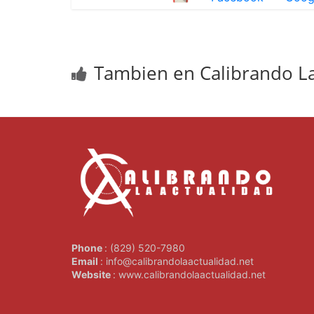
Tambien en Calibrando La
Phone
: (829) 520-7980
Email
: info@calibrandolaactualidad.net
Website
: www.calibrandolaactualidad.net