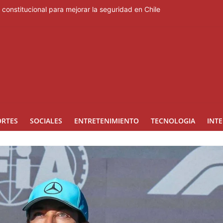
constitucional para mejorar la seguridad en Chile
on 34 % en el primer semestre del 2026
a de este jueves en los Juegos Centroamericanos
iones en el barrio Brisas del Este
an para mecanizar la agricultura a nivel nacional
ORTES
SOCIALES
ENTRETENIMIENTO
TECNOLOGIA
INT