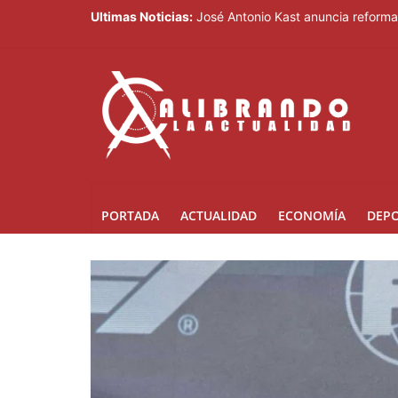
Ultimas Noticias:
José Antonio Kast anuncia reforma 
Los decomisos de drogas aumentar
Liranyi Alonso encabeza la jornad
Imbornales tapados agravan inundac
El Gobierno pondrá en marcha un pl
PORTADA
ACTUALIDAD
ECONOMÍA
DEP