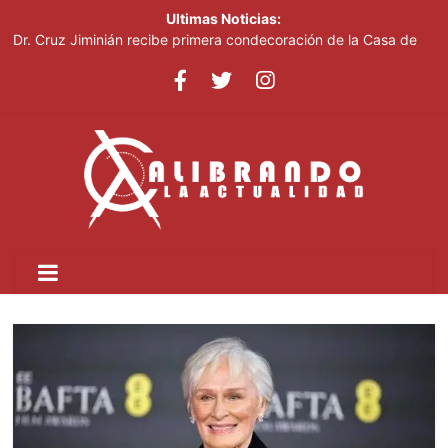
Ultimas Noticias:
Dr. Cruz Jiminián recibe primera condecoración de la Casa de
Bolívar en el bicentenario del Congreso Anfictiónico de Panamá
El mundo del fútbol despide a Jorge Messi, padre del astro
argentino
Controlan incendio en inmediaciones de vertedero en Cancino
Johnny Pujols: "Hay decenas de miles de ciudadanos que
quieren inscribirse en el PLD"
César Fernández acusa al Gobierno de presentar logros que no
reflejan la realidad económica