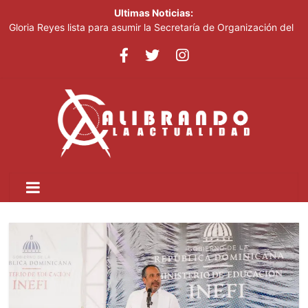
Ultimas Noticias:
Gloria Reyes lista para asumir la Secretaría de Organización del
PRM
Efemérides Patrias y el Instituto Duartiano en reunión solemne
por el sesquicentenario de Juan Pablo Duarte
Verónica Batista regresa con la tercera temporada de “Fuera de
Liga”
Agente de la DIGESETT identifica a mujer reportada como
desaparecida tras encontrarla desorientada
Banreservas obtiene siete galardones en los Effie Awards
República Dominicana 2026