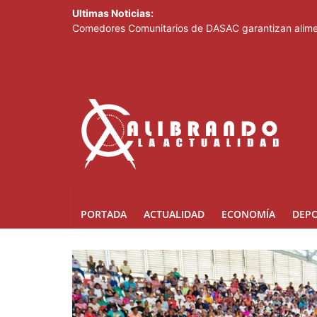
Ultimas Noticias:
Comedores Comunitarios de DASAC garantizan alimen
Arabia Saudí, Turquía y Pakistán se blindan con un 
Senado de EE. UU. aprueba nuevo paquete de sanci
Italia dice que no acepta ultimátums y mantendrá l
Fransheska Matías gana dos plata en el torneo de p
PORTADA
ACTUALIDAD
ECONOMÍA
DEP