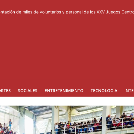
tación de miles de voluntarios y personal de los XXV Juegos Cent
acuerdo de defensa en plena guerra
ones a Rusia
a suspensión del Schengen con España
esas de los Centroamericanos y del Caribe
ORTES
SOCIALES
ENTRETENIMIENTO
TECNOLOGIA
INT