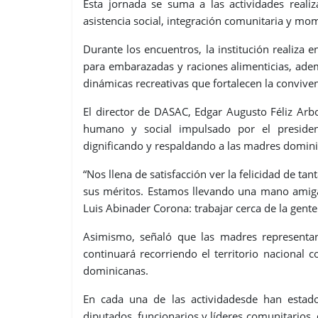
Esta jornada se suma a las actividades reali
asistencia social, integración comunitaria y mo
Durante los encuentros, la institución realiza e
para embarazadas y raciones alimenticias, ade
dinámicas recreativas que fortalecen la conviven
El director de DASAC, Edgar Augusto Féliz Ar
humano y social impulsado por el presiden
dignificando y respaldando a las madres domini
“Nos llena de satisfacción ver la felicidad de
sus méritos. Estamos llevando una mano amiga 
Luis Abinader Corona: trabajar cerca de la gente
Asimismo, señaló que las madres representan
continuará recorriendo el territorio nacional c
dominicanas.
En cada una de las actividadesde han estado
diputados, funcionarios y líderes comunitarios,