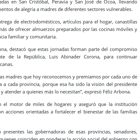
zadas en San Cristóbal, Peravia y San José de Ocoa, llevando
mentos de alegría a madres de diferentes sectores vulnerables.
ntrega de electrodomésticos, artículos para el hogar, canastillas
más de ofrecer almuerzos preparados por las cocinas móviles y
cia familiar y comunitaria.
bona, destacó que estas jornadas forman parte del compromiso
te de la República, Luis Abinader Corona, para continuar
canas.
 tantas madres que hoy reconocemos y premiamos por cada uno de
a cada provincia, porque esa ha sido la visión del presidente
 y atender a quienes más lo necesitan”, expresó Féliz Arbona.
 el motor de miles de hogares y aseguró que la institución
on acciones orientadas a fortalecer el bienestar de las familias
 presentes las gobernadoras de esas provincias, senadores,
 quienes coinciden en ponderar la acción social del gobierno con