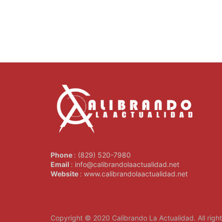
Phone
: (829) 520-7980
Email
: info@calibrandolaactualidad.net
Website
: www.calibrandolaactualidad.net
Copyright © 2020
Calibrando La Actualidad
. All rig