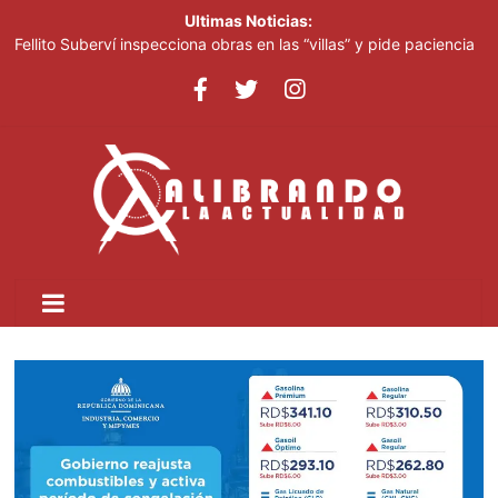
Ultimas Noticias:
Fellito Suberví inspecciona obras en las “villas” y pide paciencia
a comerciantes y residentes
El papa urge a Ucrania y Rusia a que detengan los ataques a
objetivos civiles
Pronostican cielo grisáceo por polvo del Sahara y temperaturas
calurosas este domingo
El papa urge a Ucrania y Rusia a que detengan los ataques a
objetivos civiles
INFOTEP fortalece competencias para que munícipes de
Pedernales aprovechen las oportunidades del desarrollo
turístico