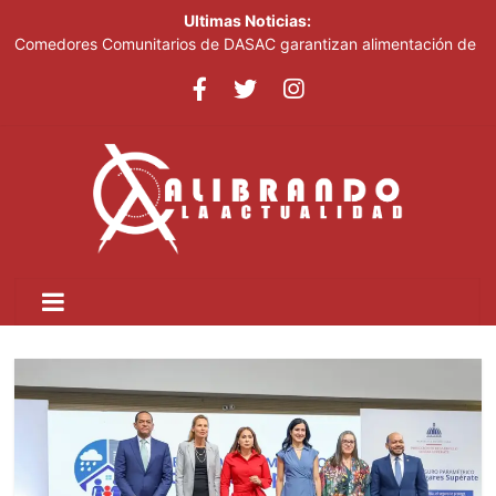
Ultimas Noticias:
Comedores Comunitarios de DASAC garantizan alimentación de
miles de voluntarios y personal de los XXV Juegos
Centroamericanos y del Caribe Santo Domingo 2026
Arabia Saudí, Turquía y Pakistán se blindan con un acuerdo de
defensa en plena guerra
Senado de EE. UU. aprueba nuevo paquete de sanciones a
Rusia
Italia dice que no acepta ultimátums y mantendrá la suspensión
del Schengen con España
Fransheska Matías gana dos plata en el torneo de pesas de los
Centroamericanos y del Caribe