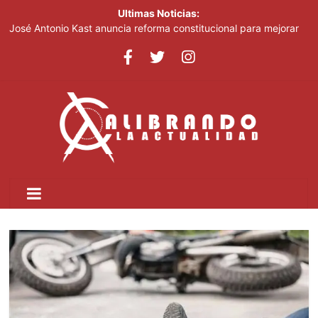
Ultimas Noticias:
José Antonio Kast anuncia reforma constitucional para mejorar
la seguridad en Chile
Los decomisos de drogas aumentaron 34 % en el primer
semestre del 2026
Liranyi Alonso encabeza la jornada de este jueves en los Juegos
Centroamericanos
Imbornales tapados agravan inundaciones en el barrio Brisas
del Este
El Gobierno pondrá en marcha un plan para mecanizar la
agricultura a nivel nacional