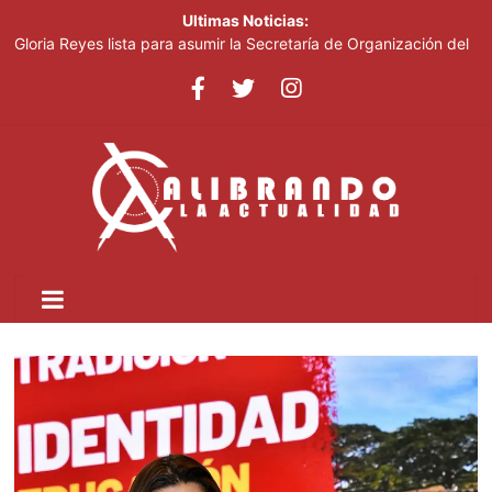
Ultimas Noticias:
Gloria Reyes lista para asumir la Secretaría de Organización del
PRM
Efemérides Patrias y el Instituto Duartiano en reunión solemne
por el sesquicentenario de Juan Pablo Duarte
Verónica Batista regresa con la tercera temporada de “Fuera de
Liga”
Agente de la DIGESETT identifica a mujer reportada como
desaparecida tras encontrarla desorientada
Banreservas obtiene siete galardones en los Effie Awards
República Dominicana 2026