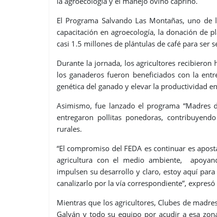
la agroecología y el manejo ovino caprino.
El Programa Salvando Las Montañas, uno de l
capacitación en agroecología, la donación de pl
casi 1.5 millones de plántulas de café para se
Durante la jornada, los agricultores recibieron
los ganaderos fueron beneficiados con la entr
genética del ganado y elevar la productividad en
Asimismo, fue lanzado el programa “Madres d
entregaron pollitas ponedoras, contribuyend
rurales.
“El compromiso del FEDA es continuar es apostar 
agricultura con el medio ambiente, apoyand
impulsen su desarrollo y claro, estoy aquí par
canalizarlo por la vía correspondiente”, expresó
Mientras que los agricultores, Clubes de madr
Galván y todo su equipo por acudir a esa zona