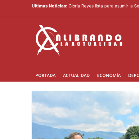
Ultimas Noticias:
Gloria Reyes lista para asumir la 
Efemérides Patrias y el Instituto 
Verónica Batista regresa con la te
Agente de la DIGESETT identifica 
Banreservas obtiene siete galardo
PORTADA
ACTUALIDAD
ECONOMÍA
DEP