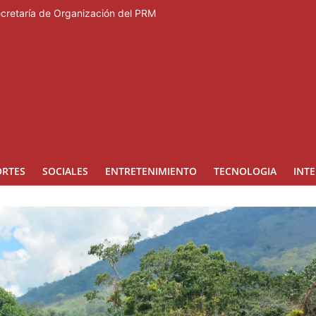
Secretaría de Organización del PRM
Duartiano en reunión solemne por el sesquicentenario de Juan Pablo D
rcera temporada de “Fuera de Liga”
a mujer reportada como desaparecida tras encontrarla desorientada
nes en los Effie Awards República Dominicana 2026
ORTES
SOCIALES
ENTRETENIMIENTO
TECNOLOGIA
INT