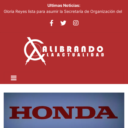
Ultimas Noticias:
Gloria Reyes lista para asumir la Secretaría de Organización del
PRM
Efemérides Patrias y el Instituto Duartiano en reunión solemne
por el sesquicentenario de Juan Pablo Duarte
Verónica Batista regresa con la tercera temporada de “Fuera de
Liga”
Agente de la DIGESETT identifica a mujer reportada como
desaparecida tras encontrarla desorientada
Banreservas obtiene siete galardones en los Effie Awards
República Dominicana 2026