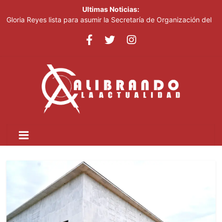
Ultimas Noticias:
Gloria Reyes lista para asumir la Secretaría de Organización del
PRM
Efemérides Patrias y el Instituto Duartiano en reunión solemne
por el sesquicentenario de Juan Pablo Duarte
Verónica Batista regresa con la tercera temporada de “Fuera de
Liga”
Agente de la DIGESETT identifica a mujer reportada como
desaparecida tras encontrarla desorientada
Banreservas obtiene siete galardones en los Effie Awards
República Dominicana 2026