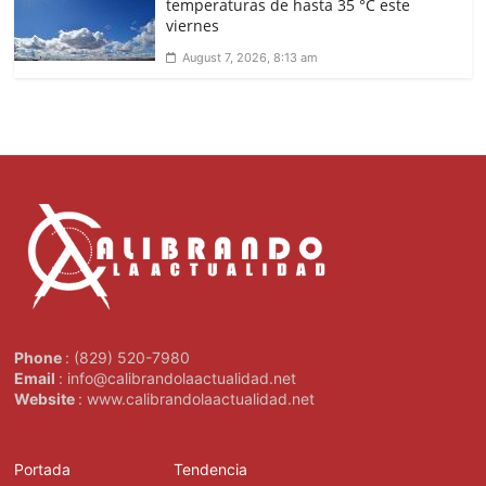
temperaturas de hasta 35 °C este
viernes
August 7, 2026, 8:13 am
Phone
: (829) 520-7980
Email
: info@calibrandolaactualidad.net
Website
: www.calibrandolaactualidad.net
Portada
Tendencia