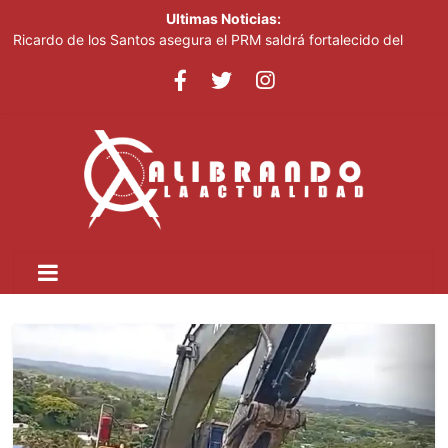
Ultimas Noticias:
Ricardo de los Santos asegura el PRM saldrá fortalecido del
proceso interno para escoger nuevas autoridades
70,000 personas serán beneficiadas con saneamiento de las
cañadas Juan Valdez y Los Girasoles
Juan Luis Guerra destaca en la clausura de los Juegos
Centroamericanos
Thalia Terrero se reencuentra con el oro, ocho años después
Pronostican cielo soleado y temperaturas de hasta 35 °C este
viernes