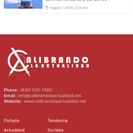
August 7, 2026, 3:53 pm
Phone
: (829) 520-7980
Email
: info@calibrandolaactualidad.net
Website
: www.calibrandolaactualidad.net
Portada
Tendencia
Actualidad
Sociales