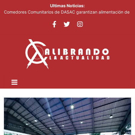
Ultimas Noticias:
Comedores Comunitarios de DASAC garantizan alimentación de
miles de voluntarios y personal de los XXV Juegos
Centroamericanos y del Caribe Santo Domingo 2026
Arabia Saudí, Turquía y Pakistán se blindan con un acuerdo de
defensa en plena guerra
Senado de EE. UU. aprueba nuevo paquete de sanciones a
Rusia
Italia dice que no acepta ultimátums y mantendrá la suspensión
del Schengen con España
Fransheska Matías gana dos plata en el torneo de pesas de los
Centroamericanos y del Caribe