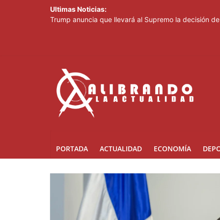
Ultimas Noticias:
Trump anuncia que llevará al Supremo la decisión de 
Ricardo de los Santos asegura el PRM saldrá fortale
SNS fortalece atención materno-infantil y neonatal 
ETED y la Armada de República Dominicana articulan 
INFOTEP, Ministerio de Trabajo y World Vision certifi
PORTADA
ACTUALIDAD
ECONOMÍA
DEP