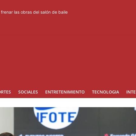
frenar las obras del salón de baile
cido del proceso interno para escoger nuevas autoridades
con nuevas estrategias y avances en la Red Pública de Salud
esfuerzos para el resguardo del Sistema de Transmisión Eléctrica N
can a 46 profesionales en prevención y erradicación del trabajo infant
ORTES
SOCIALES
ENTRETENIMIENTO
TECNOLOGIA
INT